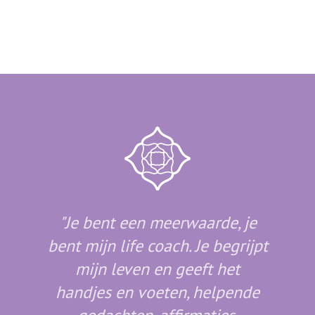
"Je bent een meerwaarde, je
"Jij
bent mijn life coach. Je begrijpt
lich
mijn leven en geeft het
je 
handjes en voeten, helpende
tra