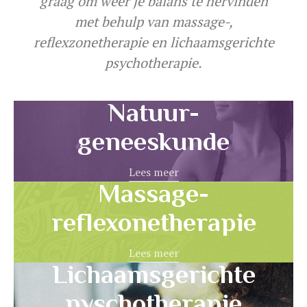
graag om weer je balans te hervinden
met behulp van massage-,
reflexzonetherapie en lichaamsgerichte
psychotherapie.
Natuur-
geneeskunde
Lees meer
Massage-
reflexonetherapie
Lees meer
Lichaamsgerichte
pyschotherapie