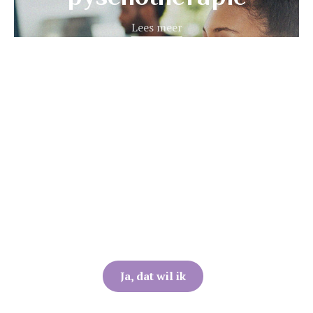
Lees meer
Ik Wil Voluit Leven
Je eigen grenzen liefdevol beschermen?
Luisteren naar je innerlijke zelf? En
daardoor je balans hervinden om weer
Voluit te genieten?
Ja, dat wil ik