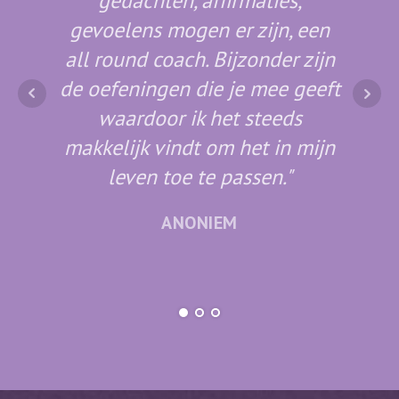
gedachten, affirmaties,
(ni
gevoelens mogen er zijn, een
g
all round coach. Bijzonder zijn
daard
de oefeningen die je mee geeft
plaat
waardoor ik het steeds
makkelijk vindt om het in mijn
(b
leven toe te passen."
ANONIEM